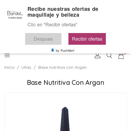
Ir
Cosmética Vegana
Recibe nuestras ofertas de
directamente
maquillaje y belleza
al
Favoritos
Contáctenos
contenido
Clic en "Recibir ofertas"
Despues
Recibir ofertas
by PushAlert
Inicio
/
Uñas
/
Base nutritiva con Argan
Base Nutritiva Con Argan