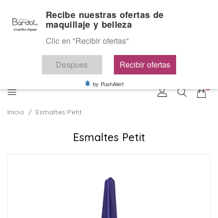
Ir
Cosmética Vegana
Recibe nuestras ofertas de
directamente
maquillaje y belleza
al
Favoritos
Contáctenos
contenido
Clic en "Recibir ofertas"
Despues
Recibir ofertas
by PushAlert
Inicio
/
Esmaltes Petit
Esmaltes Petit